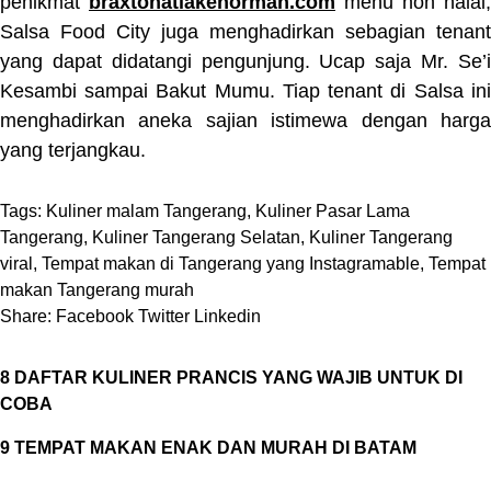
penikmat
braxtonatlakenorman.com
menu non halal,
Salsa Food City juga menghadirkan sebagian tenant
yang dapat didatangi pengunjung. Ucap saja Mr. Se’i
Kesambi sampai Bakut Mumu. Tiap tenant di Salsa ini
menghadirkan aneka sajian istimewa dengan harga
yang terjangkau.
Tags:
Kuliner malam Tangerang
,
Kuliner Pasar Lama
Tangerang
,
Kuliner Tangerang Selatan
,
Kuliner Tangerang
viral
,
Tempat makan di Tangerang yang Instagramable
,
Tempat
makan Tangerang murah
Share:
Facebook
Twitter
Linkedin
8 DAFTAR KULINER PRANCIS YANG WAJIB UNTUK DI
COBA
9 TEMPAT MAKAN ENAK DAN MURAH DI BATAM