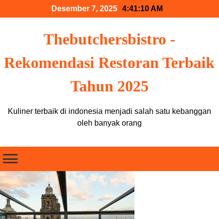
Skip
Desember 7, 2025
4:41:10 AM
to
content
Thebutchersbistro -
Rekomendasi Restoran Terbaik
Tahun 2025
Kuliner terbaik di indonesia menjadi salah satu kebanggan
oleh banyak orang