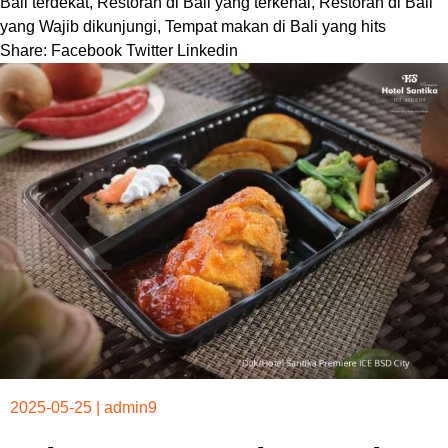
Bali terdekat
,
Restoran di Bali yang terkenal
,
Restoran di Bali
yang Wajib dikunjungi
,
Tempat makan di Bali yang hits
Share:
Facebook
Twitter
Linkedin
2025-05-25
|
admin9