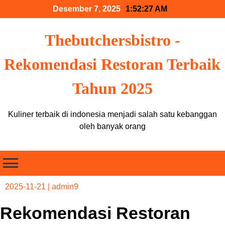
Skip
Desember 7, 2025
1:52:28 AM
to
content
Thebutchersbistro -
Rekomendasi Restoran Terbaik
Tahun 2025
Kuliner terbaik di indonesia menjadi salah satu kebanggan
oleh banyak orang
2025-11-21
|
admin9
Rekomendasi Restoran