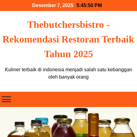
Skip
Desember 7, 2025
5:45:51 PM
to
content
Thebutchersbistro -
Rekomendasi Restoran Terbaik
Tahun 2025
Kuliner terbaik di indonesia menjadi salah satu kebanggan
oleh banyak orang