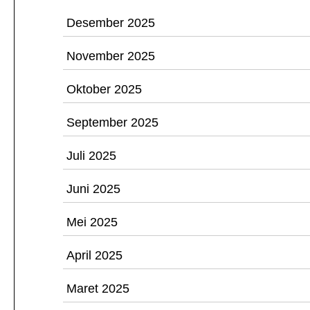
Desember 2025
November 2025
Oktober 2025
September 2025
Juli 2025
Juni 2025
Mei 2025
April 2025
Maret 2025