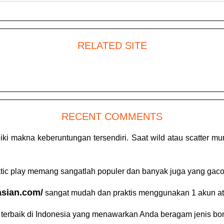
RELATED SITE
RECENT COMMENTS
ki makna keberuntungan tersendiri. Saat wild atau scatter 
tic play memang sangatlah populer dan banyak juga yang gac
asian.com/
sangat mudah dan praktis menggunakan 1 akun ata
udi terbaik di Indonesia yang menawarkan Anda beragam jenis 