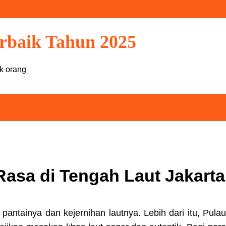
erbaik Tahun 2025
ak orang
Rasa di Tengah Laut Jakarta
antainya dan kejernihan lautnya. Lebih dari itu, Pulau