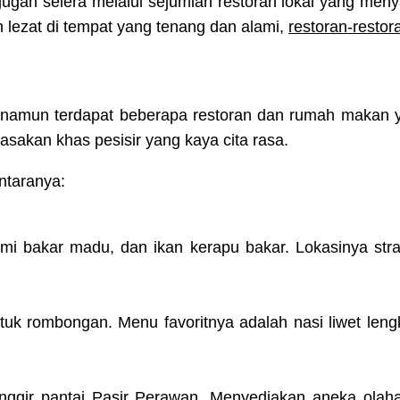
ah selera melalui sejumlah restoran lokal yang menya
 lezat di tempat yang tenang dan alami,
restoran-restor
namun terdapat beberapa restoran dan rumah makan ya
akan khas pesisir yang kaya cita rasa.
ntaranya:
umi bakar madu, dan ikan kerapu bakar. Lokasinya str
uk rombongan. Menu favoritnya adalah nasi liwet lengk
pinggir pantai Pasir Perawan. Menyediakan aneka olah