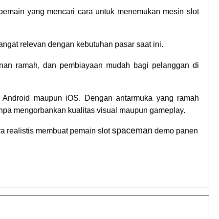
 pemain yang mencari cara untuk menemukan mesin slot
ngat relevan dengan kebutuhan pasar saat ini.
anan ramah, dan pembiayaan mudah bagi pelanggan di
aik Android maupun iOS. Dengan antarmuka yang ramah
tanpa mengorbankan kualitas visual maupun gameplay.
spaceman
ra realistis membuat pemain slot
demo panen